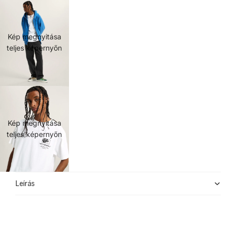
Kép megnyitása
teljes képernyőn
Kép megnyitása
teljes képernyőn
Leírás