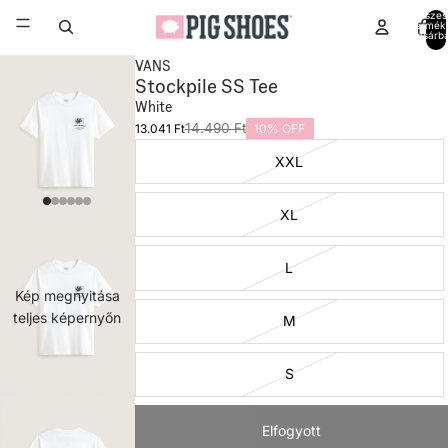
Összes
termék
kosárb
0
VANS
Stockpile SS Tee
White
14.490 Ft
13.041 Ft
10% OFF
XXL
XL
L
Kép megnyitása
teljes képernyőn
M
S
Elfogyott