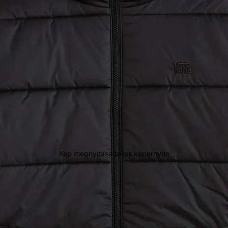
Kép megnyitása teljes képernyőn