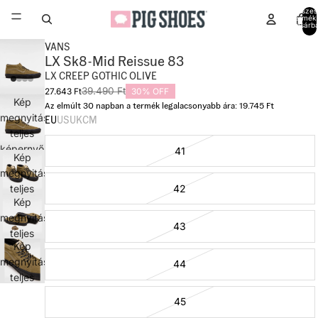
Összes
termék
kosárb
0
VANS
LX Sk8-Mid Reissue 83
LX CREEP GOTHIC OLIVE
39.490 Ft
27.643 Ft
30% OFF
Kép
Az elmúlt 30 napban a termék legalacsonyabb ára: 19.745 Ft
megnyitása
EU
US
UK
CM
teljes
képernyőn
41
Kép
megnyitása
42
teljes
Kép
képernyőn
megnyitása
43
teljes
Kép
képernyőn
megnyitása
44
teljes
képernyőn
45