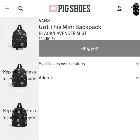
Összes
termék
kosárb
0
VANS
Got This Mini Backpack
BLACK/LAVENDER MIST
12.490 Ft
Elfogyott
Szállítás és visszaküldés
Kép megnyitása
Adatok
teljes képernyőn
Kép megnyitása
teljes képernyőn