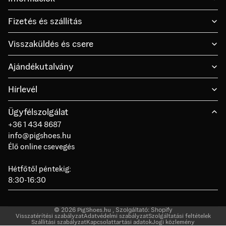
Fizetés és szállítás
Visszaküldés és csere
Ajándékutalvány
Hírlevél
Ügyfélszolgálat
+36 1 434 8687
info@pigshoes.hu
Élő online csevegés
Hétfőtől péntekig:
8:30-16:30
© 2026
PigShoes.hu
, Szolgáltató: Shopify
Visszatérítési szabályzat
Adatvédelmi szabályzat
Szolgáltatási feltételek
Szállítási szabályzat
Kapcsolattartási adatok
Jogi közlemény