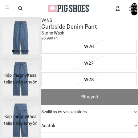
Összes
termék
kosárb
0
VANS
Curbside Denim Pant
Stone Wash
26.990 Ft
W26
W27
Kép megnyitása
W28
teljes képernyőn
Elfogyott
Szállítás és visszaküldés
Kép megnyitása
teljes képernyőn
Adatok