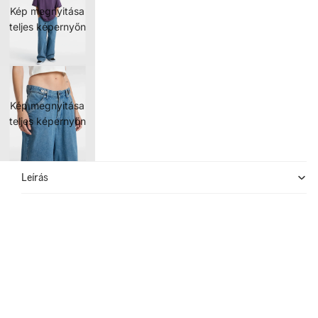
Kép megnyitása
teljes képernyőn
Kép megnyitása
teljes képernyőn
Leírás