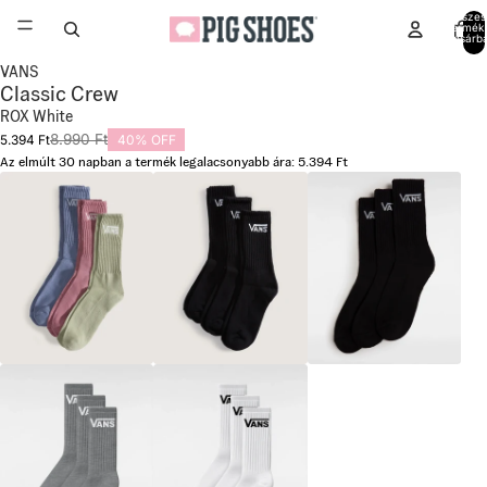
Összes
termék
kosárb
0
Kép
VANS
Classic Crew
megnyitása
ROX White
teljes
8.990 Ft
5.394 Ft
40% OFF
képernyőn
Az elmúlt 30 napban a termék legalacsonyabb ára: 5.394 Ft