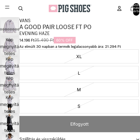
Összes
termék
kosárb
0
VANS
A GOOD PAIR LOOSE FT PO
EVENING HAZE
Kép
35.490 Ft
14.196 Ft
60% OFF
megnyitása
Az elmúlt 30 napban a termék legalacsonyabb ára: 21.294 Ft
teljes
XL
Kép
képernyőn
megnyitása
teljes
L
Kép
képernyőn
megnyitása
M
teljes
Kép
képernyőn
megnyitása
S
teljes
Kép
képernyőn
megnyitása
Elfogyott
teljes
Kép
képernyőn
Szállítás és visszaküldés