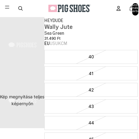
Összes
termék
kosárb
0
HEYDUDE
Wally Jute
Sea Green
31.490 Ft
EU
US
UK
CM
40
41
42
Kép megnyitása teljes
képernyőn
43
44