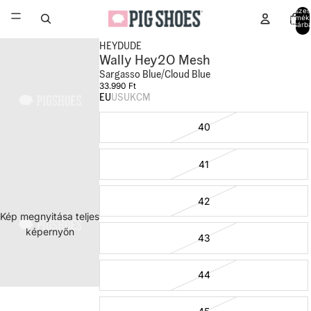
Összes
termék
kosárb
0
HEYDUDE
Wally Hey2O Mesh
Sargasso Blue/Cloud Blue
33.990 Ft
EU
US
UK
CM
40
41
42
Kép megnyitása teljes
képernyőn
43
44