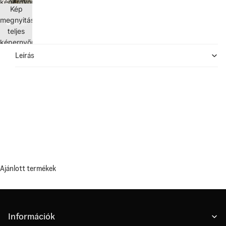
képernyőn
Kép
megnyitása
teljes
képernyőn
Leírás
Ajánlott termékek
Információk