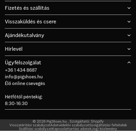
Fizetés és szállítás
Visszaküldés és csere
Ajándékutalvány
Hírlevél
Ügyfélszolgálat
+36 1 434 8687
info@pigshoes.hu
Élő online csevegés
Hétfőtől péntekig:
8:30-16:30
© 2026
PigShoes.hu
, Szolgáltató: Shopify
Visszatérítési szabályzat
Adatvédelmi szabályzat
Szolgáltatási feltételek
Szállítási szabályzat
Kapcsolattartási adatok
Jogi közlemény