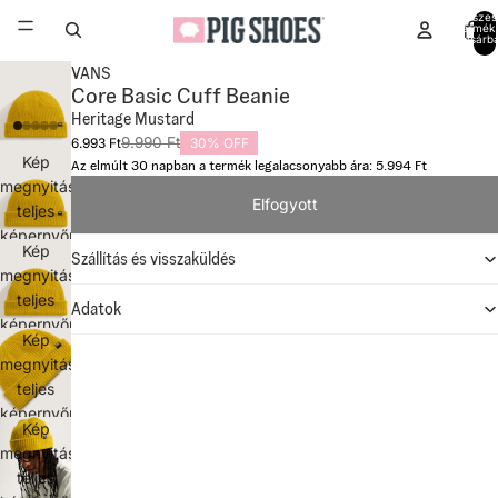
Összes
termék
kosárb
0
VANS
Core Basic Cuff Beanie
Heritage Mustard
9.990 Ft
6.993 Ft
30% OFF
Kép
Az elmúlt 30 napban a termék legalacsonyabb ára: 5.994 Ft
megnyitása
Elfogyott
teljes
képernyőn
Kép
Szállítás és visszaküldés
megnyitása
teljes
Adatok
képernyőn
Kép
megnyitása
teljes
képernyőn
Kép
megnyitása
teljes